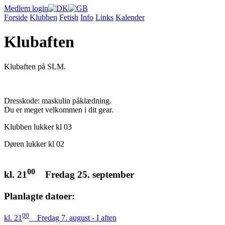
Medlem login
Forside
Klubben
Fetish
Info
Links
Kalender
Klubaften
Klubaften på SLM.
Dresskode: maskulin påklædning.
Du er meget velkommen i dit gear.
Klubben lukker kl 03
Døren lukker kl 02
00
kl. 21
Fredag 25. september
Planlagte datoer:
00
kl. 21
Fredag 7. august - I aften