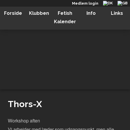
Medlem login
Forside
Klubben
Fetish
Info
Links
Kalender
Thors-X
Workshop aften
Vi arbejder med læder som udgangspunkt, men alle