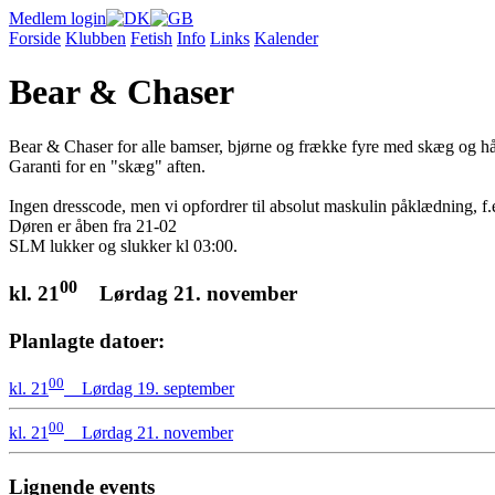
Medlem login
Forside
Klubben
Fetish
Info
Links
Kalender
Bear & Chaser
Bear & Chaser for alle bamser, bjørne og frække fyre med skæg og hå
Garanti for en "skæg" aften.
Ingen dresscode, men vi opfordrer til absolut maskulin påklædning, f
Døren er åben fra 21-02
SLM lukker og slukker kl 03:00.
00
kl. 21
Lørdag 21. november
Planlagte datoer:
00
kl. 21
Lørdag 19. september
00
kl. 21
Lørdag 21. november
Lignende events