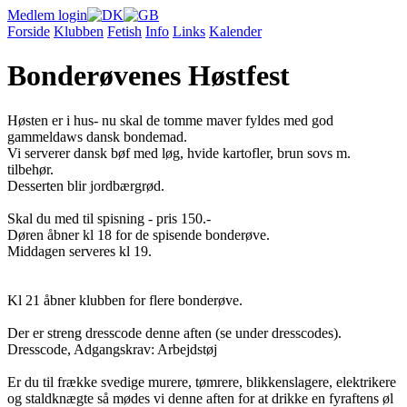
Medlem login
Forside
Klubben
Fetish
Info
Links
Kalender
Bonderøvenes Høstfest
Høsten er i hus- nu skal de tomme maver fyldes med god
gammeldaws dansk bondemad.
Vi serverer dansk bøf med løg, hvide kartofler, brun sovs m.
tilbehør.
Desserten blir jordbærgrød.
Skal du med til spisning - pris 150.-
Døren åbner kl 18 for de spisende bonderøve.
Middagen serveres kl 19.
Kl 21 åbner klubben for flere bonderøve.
Der er streng dresscode denne aften (se under dresscodes).
Dresscode, Adgangskrav: Arbejdstøj
Er du til frække svedige murere, tømrere, blikkenslagere, elektrikere
og staldknægte så mødes vi denne aften for at drikke en fyraftens øl