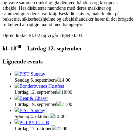
og være sammen omkring glæden ved håndens og kroppens
arbejde. Her diskuterer mændene med deres maskiner og
sammenligner deres værktøj. Beskidte støvler, malerklatter på
bukserne, sikkerhedshjelme og arbejdshandsker hører til det brogede
folkefærd af rigtige mænd med hængerøv.
Døren lukker kl. 02 og vi går i høet kl. 03.
00
kl. 18
Lørdag 12. september
Lignende events
FIST Sunday
Søndag 6. september
14:00
Bonderøvenes Høstfest
Lørdag 12. september
18:00
Bear & Chaser
Lørdag 19. september
21:00
FIST Sunday
Søndag 4. oktober
14:00
PUPPY CLUB
Lørdag 17. oktober
21:00